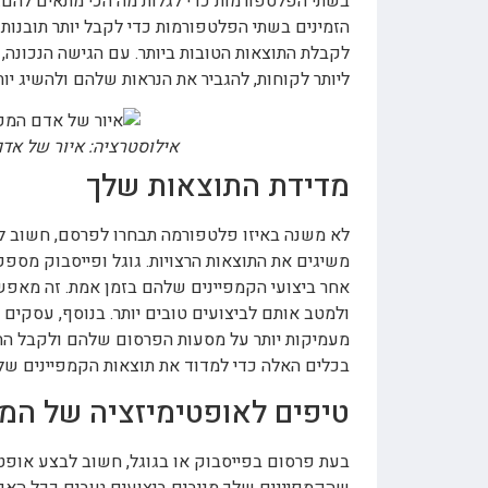
בשתי הפלטפורמות כדי לגלות מה הכי מתאים להם. 
הזמינים בשתי הפלטפורמות כדי לקבל יותר תובנו
לקבלת התוצאות הטובות ביותר. עם הגישה הנכונה,
ליותר לקוחות, להגביר את הנראות שלהם ולהשיג יות
אילוסטרציה: איור של אד
מדידת התוצאות שלך
לא משנה באיזו פלטפורמה תבחרו לפרסם, חשוב ל
משיגים את התוצאות הרצויות. גוגל ופייסבוק מספ
אחר ביצועי הקמפיינים שלהם בזמן אמת. זה מאפש
ולמטב אותם לביצועים טובים יותר. בנוסף, עסקים 
מעמיקות יותר על מסעות הפרסום שלהם ולקבל החל
בכלים האלה כדי למדוד את תוצאות הקמפיינים שלה
טיפים לאופטימיזציה של המ
בעת פרסום בפייסבוק או בגוגל, חשוב לבצע אופטי
שהקמפיינים שלך מניבים ביצועים טובים ככל האפשר