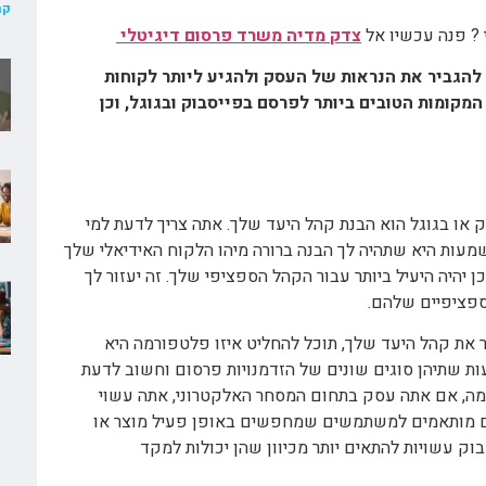
קר
? פנה עכשיו אל
צדק מדיה משרד פרסום דיגיטלי
ת להגביר את הנראות של העסק ולהגיע ליותר לקוחות
המקומות הטובים ביותר לפרסם בפייסבוק ובגוגל, וכן
או בגוגל הוא הבנת קהל היעד שלך. אתה צריך לדעת למי
מעות היא שתהיה לך הבנה ברורה מיהו הלקוח האידיאלי שלך
כן יהיה היעיל ביותר עבור הקהל הספציפי שלך. זה יעזור לך
ספציפיים שלהם.
 את קהל היעד שלך, תוכל להחליט איזו פלטפורמה היא
עות שתיהן סוגים שונים של הזדמנויות פרסום וחשוב לדעת
גמה, אם אתה עסק בתחום המסחר האלקטרוני, אתה עשוי
 יותר מ-Google Ads מכיוון שהם מותאמים למשתמשים שמחפשים באופן פעיל מוצר או
וק עשויות להתאים יותר מכיוון שהן יכולות למקד