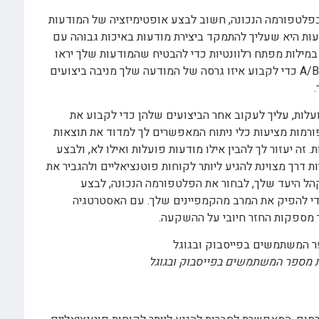
לטפורמה הנכונה, חשוב לבצע אופטימיזציה של המודעות
עות היא שעליך להתמקד ביצירת מודעות באיכות גבוהה עם
מילות מפתח רלוונטיות כדי להבטיח שהמודעות שלך יראו
האנשים הנכונים. בנוסף, עליך להשתמש בבדיקות A/B כדי לקבוע איזו גרסה של המודעה שלך מניבה ביצועים
לות, עליך לעקוב אחר הביצועים שלהן כדי לקבוע את
מות מציעות כלי ניתוח המאפשרים לך למדוד את תוצאות
זה יעזור לך להבין אילו מודעות פועלות ואילו לא, ולבצע
 דרך מצוינת להגיע ליותר לקוחות פוטנציאליים ולהגביר את
הל היעד שלך, לבחור את הפלטפורמה הנכונה, לבצע
די להפיק את המרב מהקמפיינים שלך. עם האסטרטגיה
 מספקות החזר חיובי על ההשקעה.
ת מספר המשתמשים בפייסבוק ובגוגל