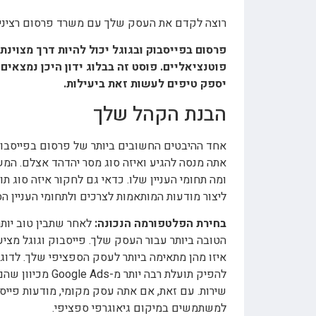
רוצה לקדם את העסק שלך עם משרד פרסום רציני 
פרסום בפייסבוק ובגוגל יכול להיות דרך מצוינ
פוטנציאליים. פוסט זה בבלוג ידון היכן נמצאים 
יספק טיפים לעשות זאת ביעילות.
הבנת הקהל שלך
אחד ההיבטים החשובים ביותר של פרסום בפייסבוק 
אתה מנסה להגיע ואיזה סוג מסר יהדהד אצלם. המש
ומה תחומי העניין שלו. כדאי גם לחקור איזה סוג תו
ליצור מודעות המותאמות לצרכים ולתחומי העניין ה
בחירת הפלטפורמה הנכונה:
לאחר שתבין טוב יותר
הטובה ביותר עבור העסק שלך. פייסבוק וגוגל מצי
איזו מהן מתאימה ביותר לעסק הספציפי שלך. לדו
להפיק תועלת רבה
שירות. עם זאת, אם אתה עסק מקומי, מודעות פייסב
למשתמשים במיקום גיאוגרפי ספציפי.