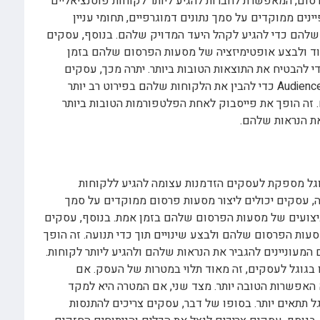
סום, המאפשרת לחברות להגיע ליותר לקוחות פוטנציאליים
ינים ממוקדים על סמך נתונים דמוגרפיים, תחומי עניין
 שלהם כדי להגיע לקהל היעד המדויק שלהם. בנוסף, עסקים
וד ולבצע אופטימיזציה של מסעות הפרסום שלהם בזמן
 להבטיח את התוצאות הטובות ביותר. יתרה מכך, עסקים
יכולים להשתמש בכלים רבי עוצמה כגון Audience Insights כדי להבין את הלקוחות שלהם בפירוט רב יותר
 זה הופך את פייסבוק לאחת הפלטפורמות הטובות ביותר
את הנראות שלהם.
וגל מספקת לעסקים הזדמנות עצומה להגיע ללקוחות
אליים. באמצעות פלטפורמת AdWords שלה, עסקים יכולים ליצור מסעות פרסום ממוקדים על סמך
ביצועים של מסעות הפרסום שלהם בזמן אמת. בנוסף, עסקים
AdWords כדי לחדד את מסעות הפרסום שלהם ולבצע שינויים תוך כדי תנועה. זה הופך
מעוניינים להגביר את הנראות שלהם ולהגיע ליותר לקוחות.
בגוגל לעסקים, זה מאוד תלוי במטרות של העסק. אם
א האפשרות הטובה יותר. מצד שני, אם המטרה היא למקד
, אז אולי פלטפורמת AdWords של גוגל תתאים יותר. בסופו של דבר, עסקים צריכים להתנסות