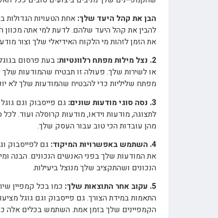
הבן את קהל היעד שלך:
אחת הטעויות הגדולות בי
להבין את קהל היעד שלהם. לדעת למי אתה מכוון הו
את הזמן לזהות מי הלקוח האידיאלי שלך וצור מודעו
2. נצל מילות מפתח רלוונטיות:
בעת פרסום בגוגל,
או לשירות שלך. פעולה זו תבטיח שהמודעות שלך י
מפתח שליליות כדי להבטיח שהמודעות שלך לא יופיע
3. נסה סוגי מודעות שונים:
גם פייסבוק וגם גוגל 
לתצוגה, מודעות וידאו, מודעות קרוסלה ועוד. לכל 
מהן עובדות הכי טוב עבור העסק שלך.
4. השתמש באפשרויות המיקוד:
גם לפייסבוק וגם
את המודעות שלך בפני האנשים הנכונים. הבנה ומי
הנכונים ושהתקציב שלך מנוצל ביעילות.
5. עקוב אחר התוצאות שלך:
כמו בכל קמפיין שיו
התאמות במידת הצורך. גם פייסבוק וגם גוגל מציעו
הקמפיינים שלך בזמן אמת. השתמש בכלים אלה כד