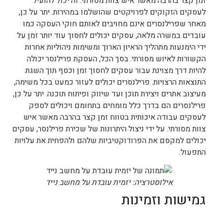
זמן קצר בהרבה מאשר איש צוות מסורתי. זה יכול להועיל
לעסקים הזקוקים לפרויקטים שהושלמו במהירות. יתר על כן,
מאחר שפרילנסרים אינם מחויבים לאותם חוקי העסקה כמו
עובדים במשרה מלאה, עסקים יכולים לחסוך עוד יותר זמן על
ידי הימנעות מתהליך הראיון הארוך ומשימות ניהוליות אחרות
הקשורות לאיוש מסורתי. בסך הכל, העסקת פרילנסר יכולה
להיות דרך מצוינת עבור עסקים לחסוך זמן וכסף תוך השגת
התוצאות הרצויות. פרילנסרים יכולים לעזור כמעט בכל משימה,
מעיצוב אתרים ויצירת תוכן ועד שיווק ופיתוח תוכנה. יתר על כן,
פרילנסרים הם בדרך כלל מומחים בתחומם ויכולים לספק
לעסקים עבודה איכותית בטווח זמן קצר בהרבה מאשר איש
צוות מסורתי. על ידי ניצול היתרונות של שכירת פרילנסר, עסקים
יכולים למקסם את הפרודוקטיביות שלהם ולהפחית את עלויות
התפעול.
אילוסטרציה: יזמית עובדת על מחשב נייד
גמישות וזמינות