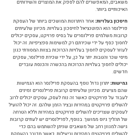
משאבים, המאפשרים להם לספק את המוצרים והשירותים
האיכותיים ביותר.
חיסכון בעלויות:
אחד היתרונות המושכים ביותר של העסקת
פרילנסר הוא הפוטנציאל לחיסכון בעלויות. מכיוון שלעיתים
קרובות משלמים פרילנסרים על בסיס פרויקט, עסקים יכולים
לחסוך כסף על ידי שכירתם רק למשימות ספציפיות. זה יכול
לעזור לעסקים לחסוך בעלויות הכרוכות בצוות המסורתי כגון
מיסי שכר והטבות. יתר על כן, על ידי שכירת פרילנסר, עסקים
יכולים לחסוך בעלויות הכרוכות בהכשרה והכנסת עובדים
חדשים.
גמישות:
יתרון גדול נוסף בהעסקת פרילנסר הוא הגמישות
שהם מציעים. מכיוון שלעיתים קרובות פרילנסרים זמינים
לעבוד על פרויקטים כאשר זה נוח לעסק, עסקים יכולים לרוב
להשלים פרויקטים במהירות ובציר הזמן שלהם. זה יכול להועיל
לעסקים שצריכים להשלים פרויקטים במהירות וללא הטרחה
של תהליך גיוס ממושך. בנוסף, לפרילנסרים יש לעתים קרובות
גישה למגוון רחב של משאבים שניתן להשתמש בהם כדי
להשלים פרויקטים במהירות וביעילות. כאשר מדובר בהעסקת