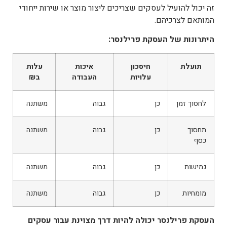
זה יכול להועיל לעסקים שצריכים ליצור מוצר או שירות ייחודי
המותאם לצרכיהם.
היתרונות של העסקת פרילנסר:
תועלת
חיסכון
איכות
עלות
עלויות
העבודה
ב₪
לחסוך זמן
כן
גבוה
משתנה
תחסוך
כן
גבוה
משתנה
כסף
גמישות
כן
גבוה
משתנה
מומחיות
כן
גבוה
משתנה
העסקת פרילנסר יכולה להיות דרך מצוינת עבור עסקים