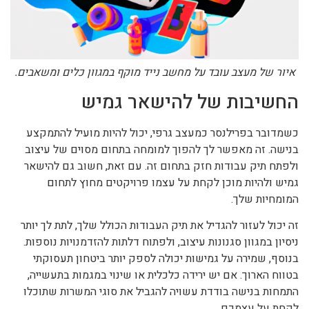
איור של מעצב עובד על מחשב נייד מוקף במגוון כלים ומשאבים.
החשיבות של להישאר גמיש
כשמדובר בפרילנסר כמעצב גרפי, יכול להיות מועיל להתמקצע
בנישה. זה מאפשר לך להפוך למומחה בתחום מסוים של עיצוב
ולפתח תיק עבודות חזק בתחום זה. עם זאת, חשוב גם להישאר
גמיש ולהיות מוכן לקחת על עצמו פרויקטים מחוץ לתחום
המומחיות שלך.
זה יכול לעזור להגדיל את תיק העבודות הכולל שלך, לתת לך יותר
ניסיון במגוון סגנונות עיצוב, ולפתוח דלתות להזדמנויות נוספות.
בנוסף, שמירה על גמישות יכולה לספק יותר ביטחון תעסוקתי
בטווח הארוך. אם יש ירידה כלכלית או שינוי במגמות בתעשייה,
התמחות בנישה בודדת עשויה להגביל את סוגי המשרות שתוכלו
לקחת על עצמכם.