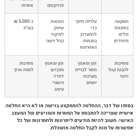
פרויקטים
אחרות
השקעה
עלויות חינוך
הוצאות
כ-5,000 ₪
בתוכנות
כדי
שיווק
בש"ח
וכלים
להתעדכן
למיקוד
מיוחדים
במגמות
קהל נישה
האחרונות
מחויבות
זמן ומאמץ
זמן ומאמץ
מחויבות
להבנת קהל
מסור לבניית
מוקדש
לטווח ארוך
היעד
מערכות
לחדד
יחסים
כישורי
עיצוב
בסופו של דבר, ההחלטה להתמקצע בנישה או לא היא החלטה
אישית שצריכה להתבסס על המטרות והמניעים של המעצב
האישי. חשוב להיות מודעים ליתרונות ולחסרונות של כל
אפשרות על מנת לקבל החלטה מושכלת.