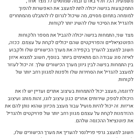
משמעית. הכל תלוי באדם ובמה שמתאים לו. מצד אחד,
התמקצעות בנישה יכולה לתת למעצב את האפשרות להפוך
למומחה בתחום מסוים, מה שיכול לגרום לו להתבלט מהמתחרים
ולהגדיל את הסיכוי שלו להשיג יותר לקוחות.
מצד שני, התמחות בנישה יכולה להגביל את מספר הלקוחות
הפוטנציאליים והפרויקטים שהם יכולים לקחת על עצמם. ככזה,
חשוב למעצב להעריך בקפידה את מערך הכישורים שלו ולקבוע
לאיזה סוג עבודה הם מתאימים ביותר. בנוסף, חשוב למצוא איזון
בין התמחות בנישה לבין גיוון מערך הכישורים שלך. זה יכול לעזור
למעצב להגדיל את הסחירות שלו ולפנות למגוון רחב יותר של
לקוחות.
לדוגמה, מעצב יכול להתמחות בעיצוב אתרים ועדיין יש לו את
היכולת לספק שירותים אחרים כגון עיצוב לוגו, זהות מותג ועיצוב
אריזות. זה יכול להיות מועיל עבור מעצב מכיוון שהוא נותן להם את
ההזדמנות לקחת על עצמם מגוון רחב יותר של פרויקטים ולהגדיל
את פוטנציאל ההכנסה שלהם.
חשוב למעצב גרפי פרילנסר להעריך את מערך הכישורים שלו,