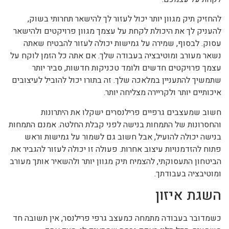
להחזיק תיק מגוון יותר יכול לעזור לך להישאר תחרותי בשוק,
להעניק לך את היכולת לקחת על עצמך מגוון פרויקטים ולהישאר
עסוק. לבסוף, שמירה על גמישות יכולה לעזור להבטיח שאתה
נשאר מעורב ומוטיבציה בעבודה שלך. אם אתה כל הזמן לוקח על
עצמך פרויקטים חדשים ולומד טכניקות חדשות, סביר יותר
שתמשיך להתעניין במלאכה שלך. זה בתורו יכול להוביל לעיצובים
איכותיים יותר ולקריירה מצליחה יותר.
חשוב שמעצבים גרפיים פרילנסרים ישקלו את היתרונות
והחסרונות של התמחות בנישה לפני קבלת החלטה. אמנם התמחות
בנישה יכולה להועיל, אבל חשוב גם לשמור על גמישות וראש
פתוח להזדמנויות עיצוב אחרות. פעולה זו יכולה לעזור להגביר את
הביטחון התעסוקתי, להצמיח תיק מגוון יותר ולהשאיר אותך מעורב
ומוטיבציה בעבודתך.
השגת איזון
כשמדובר בעבודה מתמחה כמעצב גרפי פרילנסר, אין תשובה חד