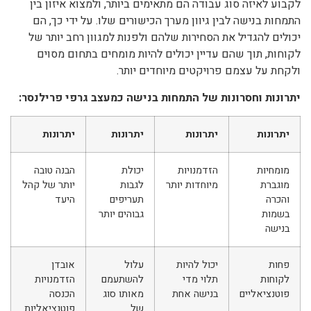
לקבוע לאיזה סוג עבודה הם מתאימים ביותר, ולמצוא איזון בין
התמחות בנישה לבין גיוון מערך הכישורים שלו. על ידי כך, הם
יכולים להגדיל את הסחירות שלהם ולפנות למגוון רחב יותר של
לקוחות, תוך שהם עדיין יכולים להיות מומחים בתחום מסוים
ולקחת על עצמם פרויקטים מיוחדים יותר.
יתרונות וחסרונות של התמחות בנישה כמעצב גרפי פרילנסר:
יתרונות
יתרונות
יתרונות
יתרונות
מומחיות
הזדמנויות
יכולת
הבנה טובה
מוגברת
מיוחדות יותר
לגבות
יותר של קהל
והכרה
תעריפים
היעד
בשמות
גבוהים יותר
בנישה
פחות
יכול להיות
עלול
אובדן
לקוחות
תלוי מדי
להשתעמם
הזדמנויות
פוטנציאליים
בנישה אחת
מאותו סוג
הכנסה
של
פוטנציאליות