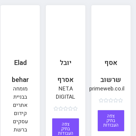
אסף
יובל
Elad
שרשוב
אסרף
behar
primeweb.co.il
NET.A
מומחה
DIGITAL
בבניית





אתרים





קידום
צפה
בתיק
עסקים
צפה
העבודות
בתיק
ברשת
העבודות