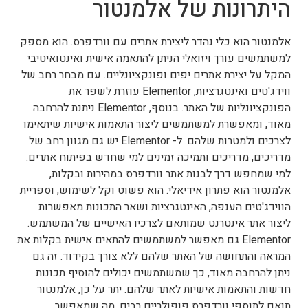
היתרונות של אלמנטור
אלמנטור הוא כלי נהדר ליצירת אתרים עם וורדפרס. הוא מספק
למשתמשים עורך ויזואלי הניתן להתאמה אישית ואינטואיטיבי
המקל על יצירת אתרים יפים ופונקציונליים. עם מבחר רחב של
ווידג'טים ואינטגרציות, Elementor עוזרת לשפר את
הפונקציונליות של האתר. בנוסף, Elementor ניתנת להרחבה
מאוד, ומאפשרת למשתמשים ליצור התאמות אישיות שיתאימו
לצרכים ולמטרות שלהם. ל- Elementor יש גם מגוון רחב של
מדריכים, מדריכים ותמיכה זמינים למי שחדש בפיתוח אתרים.
למי שמחפש דרך לבנות אתר וורדפרס במהירות ובקלות,
אלמנטור הוא פתרון אידיאלי. הוא פשוט וקל לשימוש, וספריית
הווידג'טים הענפה, האינטגרציות ושאר התכונות מאפשרות
ליצור אתר אינטרנט שמותאם לצרכיו האישיים של המשתמש.
Elementor גם מאפשר למשתמשים להתאים אישית בקלות את
המראה והתחושה של האתר שלהם ללא צורך בקידוד. זה גם
ניתן להרחבה מאוד, כך שמשתמשים יכולים להוסיף תכונות
חדשות והתאמות אישיות לאתר שלהם. יתר על כן, אלמנטור
תואם לתוספי וורדפרס פופולריים רבים, מה שמאפשר