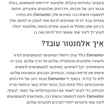
מקצועי במהירות ובקלות. אלמנטור ידידותית למשתמש, בעלת
מבחר רחב של תבניות, ווידג'טים ואלמנטים עיצוביים, וניתנת
להתאמה אישית רבה. מסיבות אלו, Elementor היא בחירה
מצוינת עבור כל מי שמחפש לבנות אתר לעסק או למותג שלו.
בין אם אתה מתחיל או מעצב אתרים מנוסה, אלמנטור יכולה
לעזור לך ליצור אתר שאתה יכול להיות גאה בו.
איך אלמנטור עובד?
Elementor כולל עורך ויזואלי המאפשר למשתמשים לגרור
ולשחרר אלמנטים מהספרייה שלהם אל הדף שלהם. עורך זה
אינטואיטיבי וקל לשימוש, ומאפשר למשתמשים להתאים
אישית את פריסת העמוד, הגופנים, הצבעים והתמונות שלהם
ללא כל קידוד. בנוסף, ל-Elementor מבחר רחב של ווידג'טים
ואינטגרציות, כולל מפות גוגל, טפסי יצירת קשר וכפתורי מדיה
חברתית, כדי לעזור לשפר את הפונקציונליות של האתר. לבסוף,
Elementor ניתנת להתאמה אישית רבה, ומאפשרת למשתמשים
ליצור אתר אינטרנט ייחודי לצרכים ולמטרות שלהם.