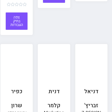





צפה
בתיק
העבודות
דניאל
דנית
כפיר
זבריץ'
קלמר
שרון