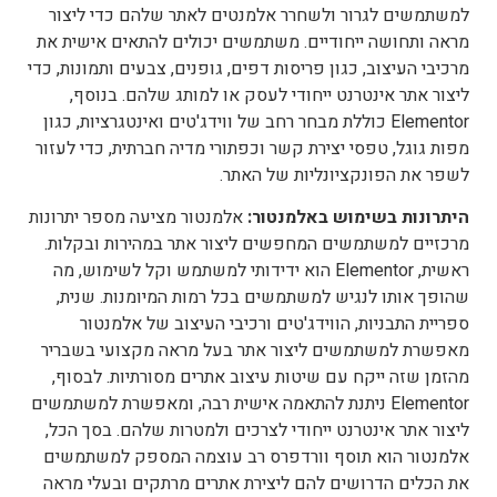
למשתמשים לגרור ולשחרר אלמנטים לאתר שלהם כדי ליצור
מראה ותחושה ייחודיים. משתמשים יכולים להתאים אישית את
מרכיבי העיצוב, כגון פריסות דפים, גופנים, צבעים ותמונות, כדי
ליצור אתר אינטרנט ייחודי לעסק או למותג שלהם. בנוסף,
Elementor כוללת מבחר רחב של ווידג'טים ואינטגרציות, כגון
מפות גוגל, טפסי יצירת קשר וכפתורי מדיה חברתית, כדי לעזור
לשפר את הפונקציונליות של האתר.
היתרונות בשימוש באלמנטור:
אלמנטור מציעה מספר יתרונות
מרכזיים למשתמשים המחפשים ליצור אתר במהירות ובקלות.
ראשית, Elementor הוא ידידותי למשתמש וקל לשימוש, מה
שהופך אותו לנגיש למשתמשים בכל רמות המיומנות. שנית,
ספריית התבניות, הווידג'טים ורכיבי העיצוב של אלמנטור
מאפשרת למשתמשים ליצור אתר בעל מראה מקצועי בשבריר
מהזמן שזה ייקח עם שיטות עיצוב אתרים מסורתיות. לבסוף,
Elementor ניתנת להתאמה אישית רבה, ומאפשרת למשתמשים
ליצור אתר אינטרנט ייחודי לצרכים ולמטרות שלהם. בסך הכל,
אלמנטור הוא תוסף וורדפרס רב עוצמה המספק למשתמשים
את הכלים הדרושים להם ליצירת אתרים מרתקים ובעלי מראה