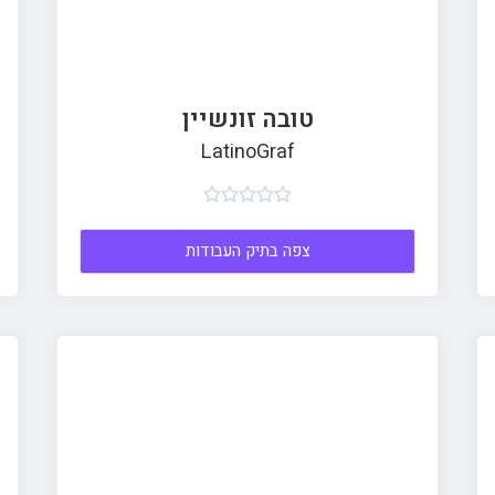
טובה זונשיין
LatinoGraf





צפה בתיק העבודות