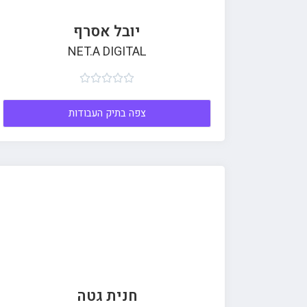
יובל אסרף
NET.A DIGITAL





צפה בתיק העבודות
חנית גטה