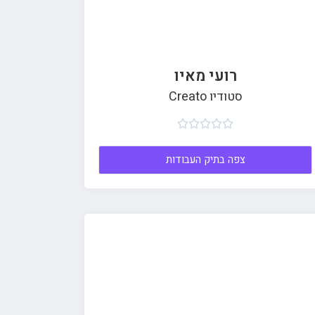
רועי מאיו
סטודיו Creato





צפה בתיק העבודות