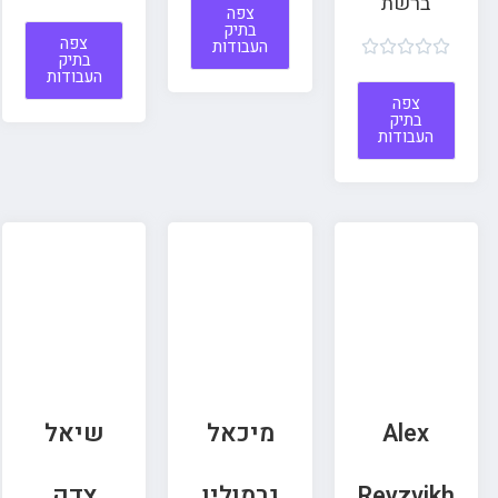
ברשת
צפה
בתיק
צפה
העבודות





בתיק
העבודות
צפה
בתיק
העבודות
Alex
מיכאל
שיאל
Reyzvikh
גרמולין
צדק