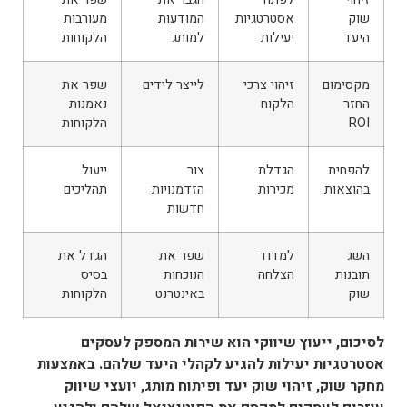
שוק
אסטרטגיות
המודעות
מעורבות
היעד
יעילות
למותג
הלקוחות
מקסימום
זיהוי צרכי
לייצר לידים
שפר את
החזר
הלקוח
נאמנות
ROI
הלקוחות
להפחית
הגדלת
צור
ייעול
בהוצאות
מכירות
הזדמנויות
תהליכים
חדשות
השג
למדוד
שפר את
הגדל את
תובנות
הצלחה
הנוכחות
בסיס
שוק
באינטרנט
הלקוחות
לסיכום, ייעוץ שיווקי הוא שירות המספק לעסקים
אסטרטגיות יעילות להגיע לקהלי היעד שלהם. באמצעות
מחקר שוק, זיהוי שוק יעד ופיתוח מותג, יועצי שיווק