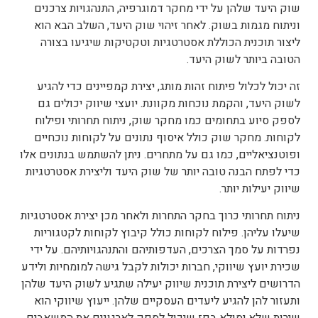
שוק היעד שלהן על ידי מחקר דמוגרפיה, התנהגויות צרכנים
וניתוח מגמות בשוק. לאחר זיהוי שוק היעד, השלב הבא הוא
ליצור תוכנית הכוללת אסטרטגיות וטקטיקות שיגיעו בצורה
הטובה ביותר לשוק היעד.
זה יכול לכלול פיתוח זהות מותג, יצירת קמפיינים כדי להגיע
לשוק היעד, והקמת נוכחות מקוונת. יועצי שיווק יכולים גם
לספק סיוע בתחומים כמו מחקר שוק, ניתוח תחרותי ופילוח
לקוחות. מחקר שוק כולל איסוף נתונים על לקוחות נוכחיים
ופוטנציאליים, כמו גם על מתחרים. ניתן להשתמש בנתונים אלו
כדי לפתח הבנה טובה יותר של שוק היעד וליצירת אסטרטגיות
שיווק יעילות יותר.
ניתוח תחרותי כרוך בחקר התחרות ולאחר מכן יצירת אסטרטגיות
שיעלו עליהן. פילוח לקוחות כולל קיבוץ לקוחות לקטגוריות
נפרדות על סמך הצרכים, העדפותיהם והתנהגויותיהם. על ידי
שכירת יועץ שיווקי, חברות יכולות לקבל גישה למומחיות ולידע
הדרושים ליצירת תוכנית שיווק יעילה שתגיע לשוק היעד שלהן
ותעזור להן להגיע ליעדים העסקיים שלהן. ייעוץ שיווקי הוא