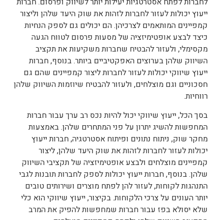
לחברות לפתח אסטרטגיות יעילות יותר לשיווק ופרסום. חברות
ייעוץ יכולות לעזור לחברות לזהות את שוק היעד שלהן וליצור
קמפיינים המותאמים לצרכיהן. הם יכולים גם לספק הנחיות
כיצד לבצע אופטימיזציה של מסעות פרסום לטווח הגעה
מקסימלי, ולעזור להבטיח שחברות משקיעות את תקציב
השיווק שלהן בערוצים האפקטיביים ביותר. בנוסף, חברות
ייעוץ שיווקי יכולות לעזור לחברות ליצור קמפיינים שהם גם
חסכוניים וגם מוצלחים, ולעזור להבטיח שיוזמות השיווק שלהן
רווחיות.
בסך הכל, ייעוץ שיווקי יכול להיות נכס רב ערך עבור חברות
המחפשות להשיג יתרון על פני המתחרים שלהן. באמצעות
מחקר שוק, ניתוח נתונים ופיתוח אסטרטגיה, חברות ייעוץ
יכולות לעזור לחברות לזהות את שוק היעד שלהן, ליצור
קמפיינים מוצלחים ולבצע אופטימיזציה של תקציבי השיווק
שלהן. בנוסף, חברות ייעוץ יכולות לספק לחברות תובנות לגבי
התנהגות לקוחות, לעזור להן לפתח מוצרים ושירותים טובים
יותר העונים על צרכי הלקוחות. בקיצור, ייעוץ שיווקי הוא כלי
שלא יסולא בפז עבור חברות שמחפשות להפיק את המרב