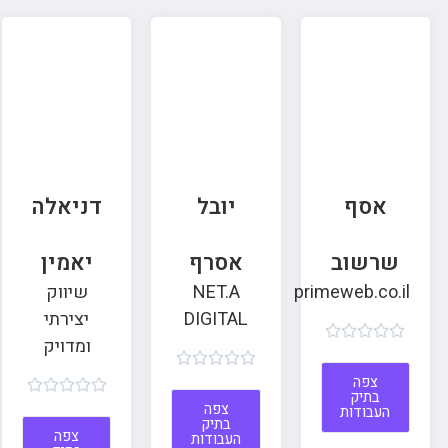
אסף
יובל
דניאלה
שרשוב
אסרף
יאמין
primeweb.co.il
NET.A
שיווק
DIGITAL
יצירתי





ומדויק





צפה





בתיק
צפה
העבודות
בתיק
צפה
העבודות