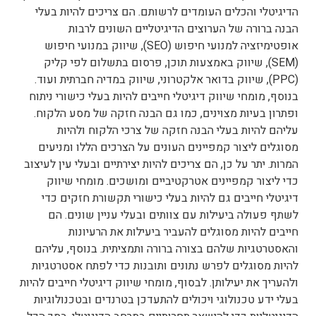
הדיגיטלי והכלים העומדים לרשותם. הם צריכים להיות בעלי
הבנה ברורה של הערוצים הדיגיטליים השונים לרבות
אופטימיזציה למנועי חיפוש (SEO), שיווק במנועי חיפוש
(SEM), שיווק באמצעות תוכן, פרסום בתשלום לפי קליק
(PPC), שיווק בדואר אלקטרוני, שיווק במדיה חברתית ועוד.
בנוסף, מומחי שיווק דיגיטלי חייבים להיות בעלי כישורי ניתוח
ופתרון בעיות מצוינים, כמו גם הבנה חזקה של מסע הלקוח.
עליהם להיות בעלי הבנה חזקה של צרכי הלקוח ולהיות
מסוגלים ליצור קמפיינים העונים על הצרכים הללו ומניעים
המרות. יתר על כן, הם צריכים להיות יצירתיים ובעלי עין לעיצוב
כדי ליצור קמפיינים אטרקטיביים ומושכים. מומחי שיווק
דיגיטלי חייבים גם להיות בעלי כישורי תקשורת חזקים כדי
לשתף פעולה ביעילות עם צוותים ובעלי עניין שונים. הם
חייבים להיות מסוגלים להעביר ביעילות את הרעיונות
והאסטרטגיות שלהם בצורה ברורה ותמציתית. בנוסף, עליהם
להיות מסוגלים לפרש נתונים ותובנות כדי לפתח אסטרטגיות
ולהעריך את יעילותן. לבסוף, מומחי שיווק דיגיטלי חייבים להיות
בעלי ידע טכנולוגי ויכולים להתעדכן בטרנדים ובטכנולוגיות