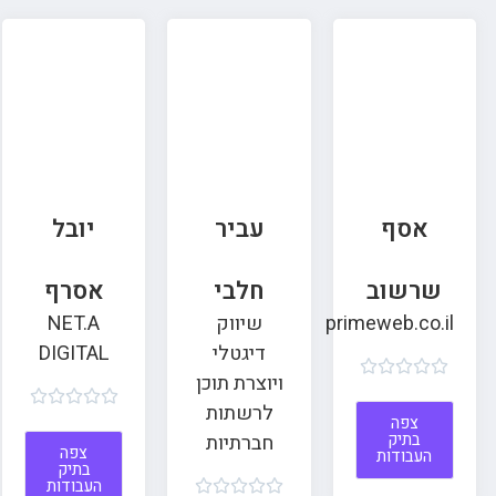
אסף
עביר
יובל
שרשוב
חלבי
אסרף
primeweb.co.il
שיווק
NET.A
דיגטלי
DIGITAL





ויוצרת תוכן





לרשתות
צפה
בתיק
חברתיות
צפה
העבודות
בתיק
העבודות




