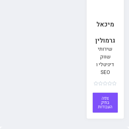
מיכאל
גרמולין
שירותי
שווק
דיגיטלי ו
SEO





צפה
בתיק
העבודות