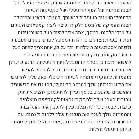
הצעד הראשון כדי להפוך למומחה שיווק דיגיטלי הוא לקבל
הבנה מקיפה של הנוף הדיגיטלי ושל טקטיקות השיווק
הדיגיטלי השונות העומדות לרשותך. כמו כן, כדאי שתהיה לך
הבנה מעמיקה של מסע הלקוח וכיצד ליצור קמפיינים העונים
על צרכי הלקוח. בנוסף, אתה צריך להיות בעל כישורי ניתוח
ופתרון בעיות מצוינים כדי להיות מסוגל לפרש נתונים ותובנות
ולפתח אסטרטגיות מוצלחות. יתר על כן, אתה צריך להיות בעל
כישורי תקשורת חזקים ולהיות מיומנים בטכנולוגיה כדי
להישאר מעודכן בטרנדים וטכנולוגיות דיגיטליות. ברגע שיש לך
את הכישורים והכישורים הדרושים, תוכל להתחיל להגיש
מועמדות לתפקידי מומחה לשיווק דיגיטלי. כאן, עליך להדגיש
את הידע והניסיון שלך במרחב הדיגיטלי, כמו גם את הכישורים
וההישגים שהשגת. בנוסף, עליך להיות מוכן להציג את תיק
עבודות העבר שלך ולספק דוגמאות לקמפיינים מוצלחים
שיצרת. לבסוף, כדי להתבלט, עליך להפגין את ההתלהבות
והמסירות שלך לענף ואת הנכונות שלך ללמוד ולצמוח. עם
הכישורים הנכונים ופורטפוליו חזק, אתה יכול להפוך למומחה
שיווק דיגיטלי מצליח.