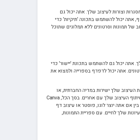
מסגרות וצורות לעיצוב שלך. אתה יכול גם
, אתה יכול להשתמש בתכונה 'תיקיות' כדי
יאת העיצוב המתאים לפרויקט שלך. לבסוף, Canva מציעה גם מגוון רחב של תמונות וסרטונים ללא תמלוגים שתוכל
לך. אתה יכול גם להשתמש בתכונת 'יישור' כדי
ייה של למעלה ממיליון תמונות וסרטונים. אתה יכול לדפדף בספרייה ולמצוא את
עיצוב שלך עם אחרים. Canva מאפשרת לך לשתף את העיצוב שלך ישירות במדיה החברתית, או
שאתה יכול לייצא אותו בפורמטים שונים. אתה יכול לייצא את העיצוב שלך כתמונה, סרטון, או אפילו PDF. זה מקל על שיתוף העיצוב שלך עם אחרים. בסך הכל, Canva
בין אם אתה יוצר לוגו, פוסטר או עיצוב דף
ת הרעיונות שלך לחיים. עם ספריית התמונות,