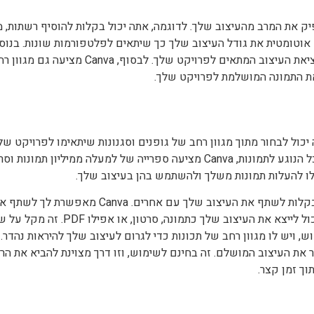
 להפיק את המרב מהעיצוב שלך. לדוגמה, אתה יכול בקלות להוסיף רשתות, 
אוטומטית את גודל העיצוב שלך כך שיתאים לפלטפורמות שונות. בנוסף
לארגן ולאחסן את העיצובים שלך. זה מקל על מצ
ת התמונה המושלמת לפרויקט שלך.
ה יכול לבחור מתוך מגוון רחב של גופנים וסגנונות שיתאימו לפרויקט ש
לוודא שהטקסט שלך מיושר בצורה מושלמת. בכל הנוגע לתמונות, Canva מציעה ספר
ו להעלות תמונות משלך ולהשתמש בהן בעיצוב שלך.
לאחר שתסיים לעצב, אתה יכול בקלות לשתף את ה
וש, ויש לו מגוון רחב של תכונות כדי לגרום לעיצוב שלך להיראות נהדר. 
עזרו לך ליצור את העיצוב המושלם. זה בחינם לשימוש, וזו דרך מצוינת להביא א
וך זמן קצר.