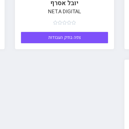
יובל אסרף
NET.A DIGITAL





צפה בתיק העבודות