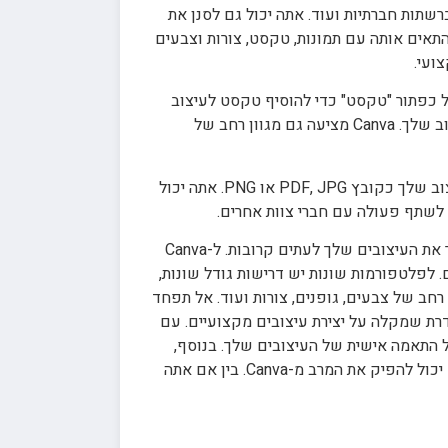
ם ברשתות חברתיות ועוד. אתה יכול גם לסנן את
התאים אותה עם תמונות, טקסט, צורות וצבעים
 כפתור "טקסט" כדי להוסיף טקסט לעיצוב
שלך. אתה יכול גם להעלות תמונות על ידי לחיצה על כפתור "העלאות". לאחר מכן תוכל לגרור ולשחרר תמונות לתוך העיצוב שלך. Canva מציעה גם מגוון רחב של
לאחר שסיימת לעצב, אתה יכול בקלות לשתף את העיצוב שלך עם אחרים. Canva מקל על הורדת העיצוב שלך כקובץ PDF, JPG או PNG. אתה יכול
כדי להפיק את המרב מ-Canva, יש כמה טיפים וטריקים שתוכלו להשתמש בהם. ראשית, הקפד לשמור את העיצובים שלך לעתים קרובות. ל-Canva
 לפלטפורמות שונות יש דרישות גודל שונות,
ן מדי או גדול מדי. לבסוף, התנסו באלמנטים עיצוביים שונים. Canva מציעה מגוון רחב של צבעים, גופנים, צורות ועוד. אל תפחד
ושלם עבור הפרויקט שלך. בסך הכל, Canva היא תוכנת עיצוב נהדרת שמקלה על יצירת עיצובים מקצועיים. עם
 התאמה אישית של העיצובים שלך. בנוסף,
אתה יכול בקלות לשתף את העיצובים שלך עם אחרים ולשתף פעולה עם חברי הצוות. עם כמה טיפים וטריקים, כל אחד יכול להפיק את המרב מ-Canva. בין אם אתה