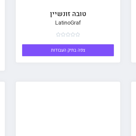
טובה זונשיין
LatinoGraf





צפה בתיק העבודות