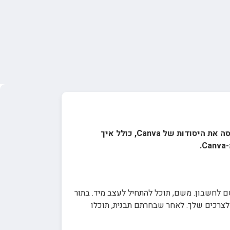
היא תוכנת עיצוב גרפי המאפשרת למשתמשים ליצור עיצובים יפים ומקצועיים בקלות. פוסט זה יכסה את היסודות של Canva, כולל איך
.
שם לחשבון. משם, תוכל להתחיל לעצב מיד. בתור
 ולבחור אחת המתאימה לצרכים שלך. לאחר שבחרתם תבנית, תוכלו