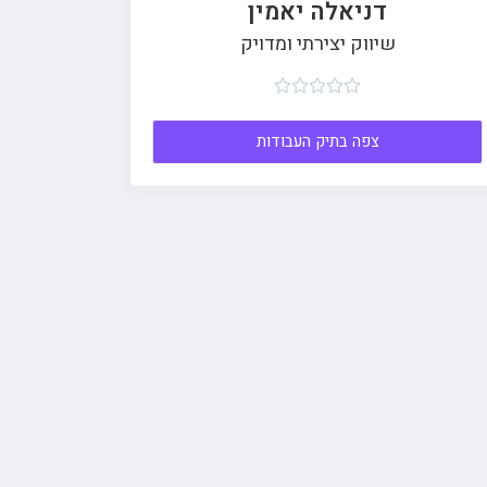
דניאלה יאמין
שיווק יצירתי ומדויק





צפה בתיק העבודות