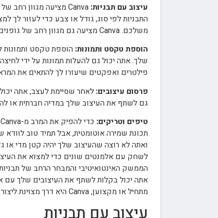
עיצוב עם תבניות:
Canva מציעה מגוון רחב
התבניות לפי סוג, גודל או צבע כדי לעזור לך 
משלכם. Canva מציעה גם מגוון רחב של גופנים וקליפ ארט לבחירה, כך שתוכל בקלות לגרום לעיצוב שלך להיראות מקצועי.
הוספת טקסט ותמונות:
הוספת טקסט ותמונות לע
פילטרים ואפקטים שיעזרו לך להתאים את המרא
פרסום עיצובים:
גם לשתף את העיצוב שלך במדיה חברתית או להטמיע אותו באתר. בנוסף, אם א
טיפים וטריקים:
תכונת שמירה אוטומטית, אבל תמיד טוב לוודא ש
הממשק האינטואיטיבי והמבחר הרחב של תבניות,
מתחיל או מקצוען, Canva היא דרך מצוינת ליצור עיצובים יפים ומקצועיים.
עיצוב עם תבניות