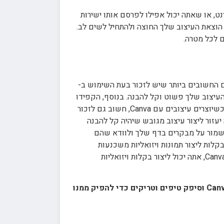
ת לך לשתף את העיצוב שלך באינטרנט, או שאתה יכול אפילו לפרסם אותו ישירות
 זה מקל על הוצאת העיצוב שלך החוצה ולהתחיל לשים לב.
הדברים החשובים ביותר שיש לזכור בעת השימוש ב-
 העיצוב שלך פשוט וקל להבנה. בנוסף, הקפידו
להשתמש בתמונות ובגרפיקה באיכות גבוהה. זה יעזור להבטיח שהעיצוב שלך ייראה מקצועי ויעזור לו להתבלט מהקהל. כשיוצרים עיצובים עם Canva, חשוב גם לזכור
עזור ליצור עיצוב מגובש שיהיה קל להבנה
, חשוב לזכור לשמור על סדר. זה יעזור לשמור על מבקרים בדף שלך ולוודא שהם
ים. לבסוף, Canva הוא כלי נהדר ליצירת ויזואליה מרהיבה. עם Canva, אתה יכול בקלות ליצור תמונות ויזואליות משכנעות
שימשכו את העין ויעבירו את המסר שלך. אתה יכול להשתמש ב-Canva כדי ליצור לוגואים, פוסטרים, פליירים ועוד. עם Canva, אתה יכול ליצור בקלות ויזואליות
Canva מציעה למשתמשים את היכולת ליצור בקלות עיצובים יפים ומקצועיים. פוסט זה כיסה את היסודות של Canva וסיפק טיפים וטריקים כדי להפיק ממנו