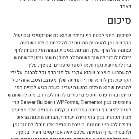
כאחד.
סיכום
לסיכום, חיוני לבנות דף נחיתה שהוא גם אטרקטיבי וגם יעיל.
הקדשת זמן להטמעת תמונות יכולה להיות בעלת השפעה
עצומה על הדף שלך. תמונות באיכות גבוהה הרלוונטיות לדף
יכולות לעזור למשוך תשומת לב לתוכן חשוב וניתן להשתמש
בהן להמחשת נקודות או לספר סיפורים. בנוסף, עליך
להשתמש בעיצוב שהוא עקבי על פני הדף וקל להבנה. על ידי
הקדשת זמן לוודא שדף הנחיתה שלך מעוצב היטב, אתה יכול
להבטיח שהוא מצליח בהשגת יעדיו. כשזה מגיע לבניית דפי
נחיתה בוורדפרס, תוספים יכולים להיות לעזר רב. ניתן להשתמש
בתוספים כגון WPForms, Elementor ו-Beaver Builder כדי
לעזור ליצור דף נחיתה במהירות ובקלות. תוספים אלה מציעים
מגוון תכונות, כגון בוני גרירה ושחרור, תבניות מוכנות מראש
ויכולת להטמיע תמונות. בעזרת תוספים אלו תוכלו לחסוך זמן
ולהבטיח שדף הנחיתה שלכם יהיה אטרקטיבי ויעיל. בנוסף,