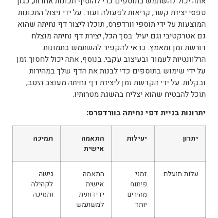
אתה יכול להשתמש בתוספים כדי להוסיף תכונות אחרות, כגון
טפסי יצירת קשר, קריאות לפעולה ועוד. על ידי ניצול התכונות
המוצעות על ידי תוספי וורדפרס, תוכלו ליצור דף נחיתה שהוא
גם אטרקטיבי וגם יעיל. בסך הכל, יצירת דף נחיתה מוצלח
דורשת זמן ומאמץ. כדאי להקפיד להשתמש בתמונות
הרלוונטיות לעמוד ובעיצוב עקבי. בנוסף, אתה יכול לחסוך זמן
על ידי שימוש בתוספים כדי לבנות את הדף שלך במהירות
ובקלות. על ידי הקדשת זמן ליצירת דף נחיתה מעוצב היטב,
תוכל להבטיח שהוא יצליח בהשגת מטרותיו.
יתרונות בניית דפי נחיתה בוורדפרס:
יתרון
יעילות
התאמה
תמיכה
אישית
עלות תועלת
זמני
התאמה
גישה
פיתוח
אישית
לקהילה
מהירים
ידידותית
ותמיכה
יותר
למשתמש