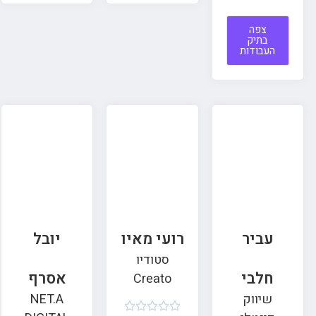
צפה
בתיק
העבודות
עביר
רועי מאיו
יובל
סטודיו
חלבי
אסרף
Creato
שיווק
NET.A




