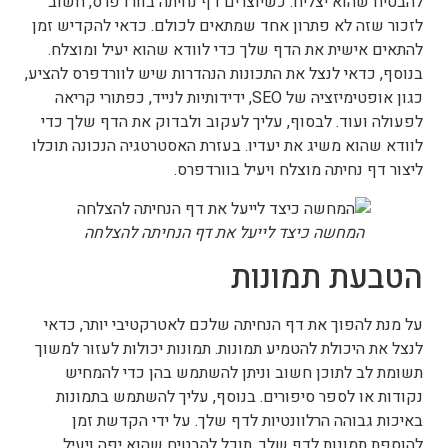
להבטיח שהוא יצליח. כשיוצרים דף נחיתה בוורדפרס, חשוב
לזכור שזה לא פתרון אחד שמתאים לכולם. כדאי להקדיש זמן
להתאים אישית את הדף שלך כדי לוודא שהוא יעיל ומוצלח.
בנוסף, כדאי לנצל את התכונות הנהדרות שיש לוורדפרס להציע,
כגון אופטימיזציה של SEO, ידידותיות לנייד, כפתורי קריאה
לפעולה ועוד. לבסוף, עליך לעקוב ולבדוק את הדף שלך כדי
לוודא שהוא משיג את יעדיו. בעזרת האסטרטגיה הנכונה תוכלו
ליצור דף נחיתה מוצלח ויעיל בוורדפרס.
המחשה כיצד לייעל את דף הנחיתה להצלחה
הטבעת תמונות
על מנת להפוך את דף הנחיתה שלכם לאטרקטיבי יותר, כדאי
לנצל את היכולת להטמיע תמונות. תמונות יכולות לעזור למשוך
תשומת לב לתוכן חשוב וניתן להשתמש בהן כדי להמחיש
נקודות או לספר סיפורים. בנוסף, עליך להשתמש בתמונות
באיכות גבוהה הרלוונטיות לדף שלך. על ידי הקדשת זמן
להוספת תמונות לדף שלך, תוכל להבטיח שהוא יפה ויעיל