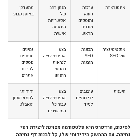
אינטגרציות
ערכות
מגוון רחב
מתעדכן
נושא
של
באופן קבוע
ותוספים
אפשרויות
מוכנים
התאמה
מראש
אישית
אופטימיזציה
תכונות
בצע
זמינים
של SEO
SEO
אופטימיזציה
תוספים
מובנות
לנראות
נוספים
במנועי
לקידום
חיפוש
אתרים
היענות
עיצובים
בצע
ידידותי
ידידותיים
אופטימיזציה
לסמארטפון
לנייד
עבור כל
וטאבלט
המכשירים
לסיכום, וורדפרס היא פלטפורמה מצוינת ליצירת דפי
נחיתה. עם הממשק הידידותי שלו, קל לבנות דף נחיתה