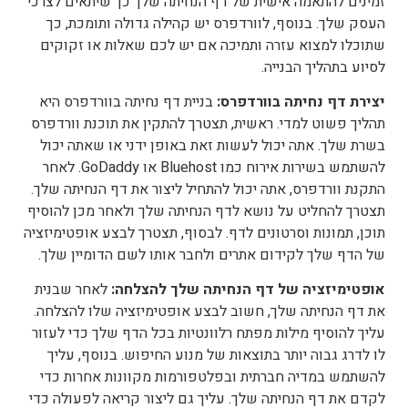
זמינים להתאמה אישית של דף הנחיתה שלך כך שיתאים לצרכי
העסק שלך. בנוסף, לוורדפרס יש קהילה גדולה ותומכת, כך
שתוכלו למצוא עזרה ותמיכה אם יש לכם שאלות או זקוקים
לסיוע בתהליך הבנייה.
יצירת דף נחיתה בוורדפרס:
בניית דף נחיתה בוורדפרס היא
תהליך פשוט למדי. ראשית, תצטרך להתקין את תוכנת וורדפרס
בשרת שלך. אתה יכול לעשות זאת באופן ידני או שאתה יכול
להשתמש בשירות אירוח כמו Bluehost או GoDaddy. לאחר
התקנת וורדפרס, אתה יכול להתחיל ליצור את דף הנחיתה שלך.
תצטרך להחליט על נושא לדף הנחיתה שלך ולאחר מכן להוסיף
תוכן, תמונות וסרטונים לדף. לבסוף, תצטרך לבצע אופטימיזציה
של הדף שלך לקידום אתרים ולחבר אותו לשם הדומיין שלך.
אופטימיזציה של דף הנחיתה שלך להצלחה:
לאחר שבנית
את דף הנחיתה שלך, חשוב לבצע אופטימיזציה שלו להצלחה.
עליך להוסיף מילות מפתח רלוונטיות בכל הדף שלך כדי לעזור
לו לדרג גבוה יותר בתוצאות של מנוע החיפוש. בנוסף, עליך
להשתמש במדיה חברתית ובפלטפורמות מקוונות אחרות כדי
לקדם את דף הנחיתה שלך. עליך גם ליצור קריאה לפעולה כדי