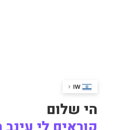
IW
הי שלום
קוראים לי עינב 